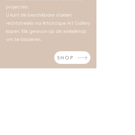
projecten.
U kunt de beschikbare stukken
rechtstreeks via Artichoque Art Gallery
kopen. Klik gewoon op de winkelknop
om te bladeren.
SHOP