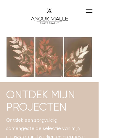
ONTDEK MIJN
PROJECTEN
Ontdek een zorgvuldig
samengestelde selectie van mijn
nieuwste kunstwerken en creatieve