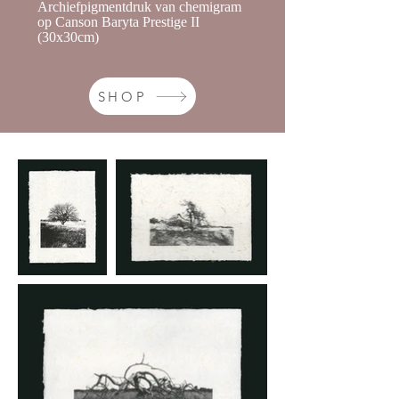
Archiefpigmentdruk van chemigram
op Canson Baryta Prestige II
(30x30cm)
SHOP