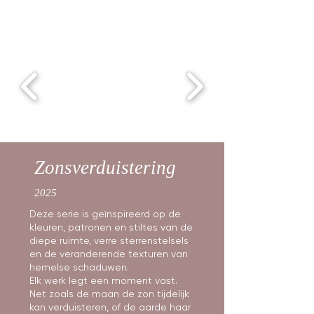
Zonsverduistering
2025
Deze serie is geïnspireerd op de
kleuren, patronen en stiltes van de
diepe ruimte, verre sterrenstelsels
en de veranderende texturen van
hemelse schaduwen.
Elk werk legt een moment vast.
Net zoals de maan de zon tijdelijk
kan verduisteren, of de aarde haar