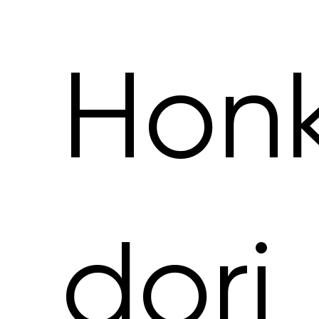
Hon
dori