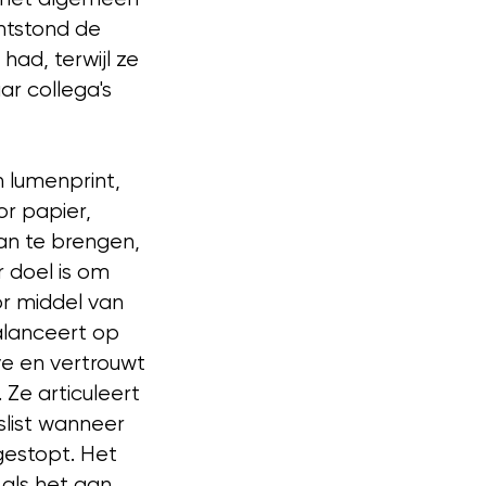
ntstond de
had, terwijl ze
aar collega's
 lumenprint,
or papier,
aan te brengen,
 doel is om
r middel van
alanceert op
ve en vertrouwt
 Ze articuleert
slist wanneer
gestopt. Het
 als het aan