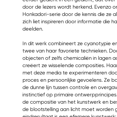
door de lezers wordt herkend. Evenzo o
Honkadori-serie door de kennis die ze al 
zich liet inspireren door informatie die h
deelden.
In dit werk combineert ze cyanotypie en
twee van haar favoriete technieken. Do
objecten of zelfs chemicaliën in lagen 
creëert ze wisselende composities. Haar
met deze media te experimenteren doo
proces en persoonlijke gevoelens. Ze b
de dunne lijn tussen controle en overga
instinctief op primaire ontwerpprincipes.
de compositie van het kunstwerk en be
de blootstelling aan licht moet worden 
eindresultaat is een efemere kunstwerk;