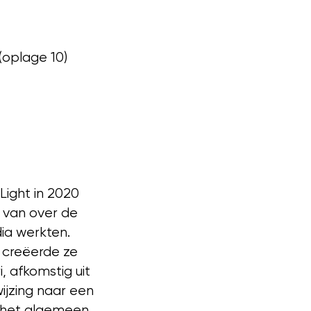
(oplage 10)
Light in 2020
 van over de
ia werkten.
n creëerde ze
, afkomstig uit
ijzing naar een
r het algemeen